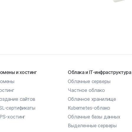
омены и хостинг
Облака и IT-инфраструктура
омены
Облачные серверы
остинг
Частное облако
оздание сайтов
Облачное хранилище
SL-сертификаты
Kubernetes-облако
PS-хостинг
Облачные базы данных
Выделенные серверы