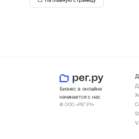
На главную страницу
Д
Д
Бизнес в онлайне
Х
начинается с нас
С
© ООО «РЕГ.РУ»
S
V