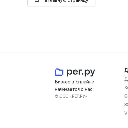
На главную страницу
Д
Д
Бизнес в онлайне
Х
начинается с нас
С
© ООО «РЕГ.РУ»
S
V