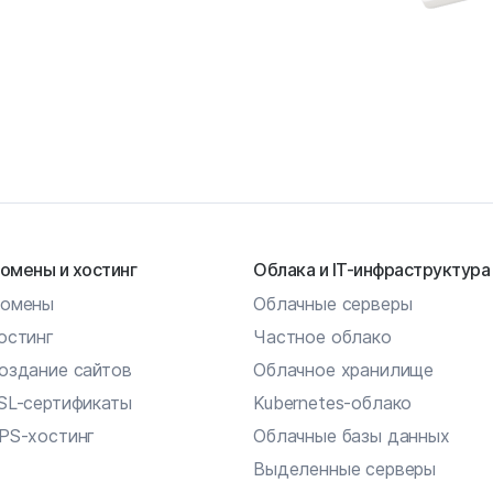
омены и хостинг
Облака и IT-инфраструктура
омены
Облачные серверы
остинг
Частное облако
оздание сайтов
Облачное хранилище
SL-сертификаты
Kubernetes-облако
PS-хостинг
Облачные базы данных
Выделенные серверы